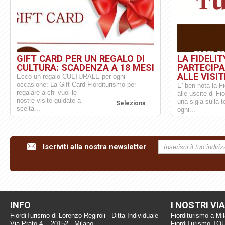
GIFT CARD PER UN REGALO DI
LA FIDELIT
CULTURA: SCADENZA A 18 MESI
PARTECIPA
ALLE VISIT
Ecco un regalo CULTURALE per ogni
occasione: La Gift Card Fiorditurismo per
E' ben nota la Fi
regalare a chi vuoi le
alle uscite di Fi
nostre visite guidate a
una sigla sulla 
Seleziona
scelta...
ogni...
Iscriviti alla nostra newsletter
INFO
I NOSTRI VI
FiordiTurismo di Lorenzo Regiroli - Ditta Individuale
Fiorditurismo a Mi
Via Prato 4, - 20152 - Milano
FiordiTurismo TO