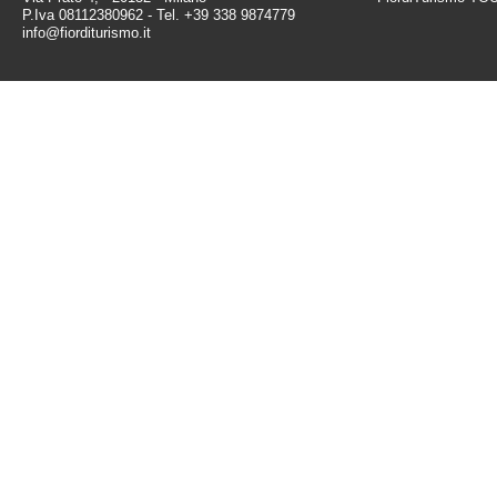
P.Iva 08112380962 - Tel. +39 338 9874779
info@fiorditurismo.it