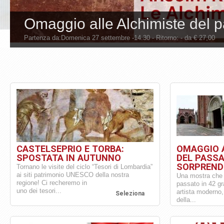
Omaggio alle Alchimiste del p
Partenza da:Domenica 27 settembre -14.30 - Ritorno: - da € 27,00
CASTELSEPRIO E TORBA:
OMAGGIO 
SPOSTATA IN AUTUNNO
DEL PASS
SORPRENDE
Tornano le visite del ciclo “Tesori di Lombardia”
ai siti patrimonio UNESCO della nostra
Una mostra che s
regione! Ci recheremo in
passato in 42 gr
uno dei tesori...
artista moderno,
Seleziona
della...